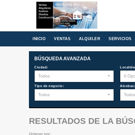
INICIO
VENTAS
ALQUILER
SERVICIOS
BÚSQUEDA AVANZADA
Ciudad:
Localida
Todos
0 Opc
Tipo de negocio:
Alcobas
Todos
Todo
RESULTADOS DE LA BÚ
Ordenar por: