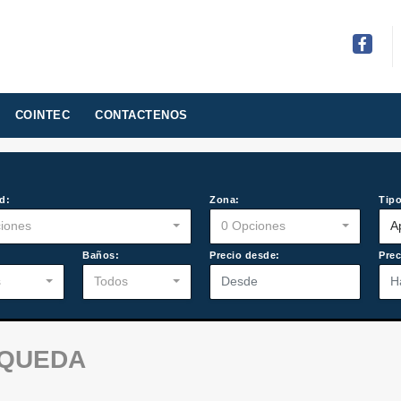
Facebo
COINTEC
CONTACTENOS
d:
Zona:
Tipo
iones
0 Opciones
A
:
Baños:
Precio desde:
Prec
s
Todos
SQUEDA