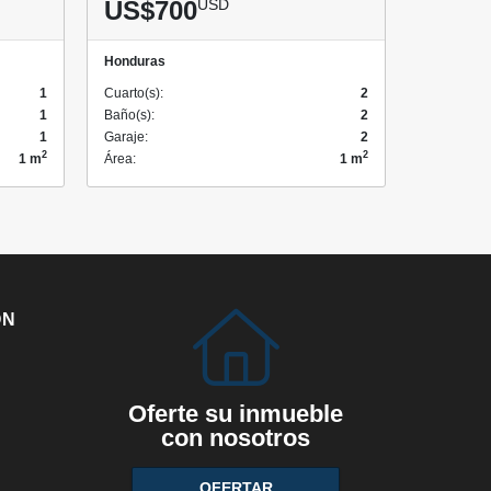
US$700
USD
Honduras
1
Cuarto(s):
2
1
Baño(s):
2
1
Garaje:
2
2
2
1 m
Área:
1 m
ÓN
Oferte su inmueble
con nosotros
OFERTAR