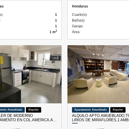
as
Honduras
s):
1
Cuarto(s):
:
1
Baño(s):
1
Garaje:
2
1 m
Área:
mento Amueblado
Alquiler
Apartamento Amueblado
Alquiler
LER DE MODERNO
ALQUILO ​APTO.AMUEBLADO,
AMENTO EN COL.AMERICA,A…
LIRIOS DE MIRAFLORES,1 AM