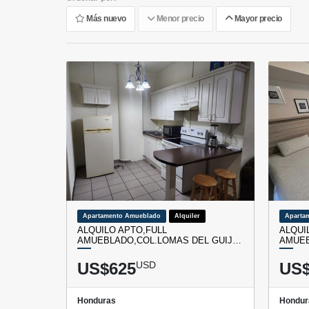
Más nuevo
Menor precio
Mayor precio
Apartamento Amueblado
Alquiler
Aparta
ALQUILO APTO,FULL
ALQUI
AMUEBLADO,COL.LOMAS DEL GUIJ…
AMUEB
US$625
USD
US$
Honduras
Hondur