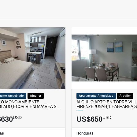
mento Amueblado
Alquiler
Apartamento Amueblado
Alquiler
LO MONO-AMBIENTE
ALQUILO APTO.EN TORRE VILL
LADO,ECOVIVIENDA/AREA S…
FIRENZE /UNAH,1 HAB+AREA 
630
USD
US$650
USD
as
Honduras