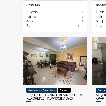
Honduras
Hondur
Cuarto(s):
1
Cuarto(
Baño(s):
1
Baño(s)
Garaje:
1
Garaje:
2
Área:
1 m
Área:
Apartamento Amueblado
Alquiler
Aparta
ALQUILO APTO.AMUEBLADO,COL. LA
ALQUI
REFORMA,2 HAB/PISCINA $700
APART