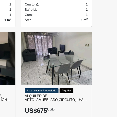
1
Cuarto(s):
1
1
Baño(s):
1
1
Garaje:
1
2
2
1 m
Área:
1 m
Apartamento Amueblado
Alquiler
E,
ALQUILER DE
 IGN…
APTO..AMUEBLADO,CIRCUITO,1 HA…
US$675
USD