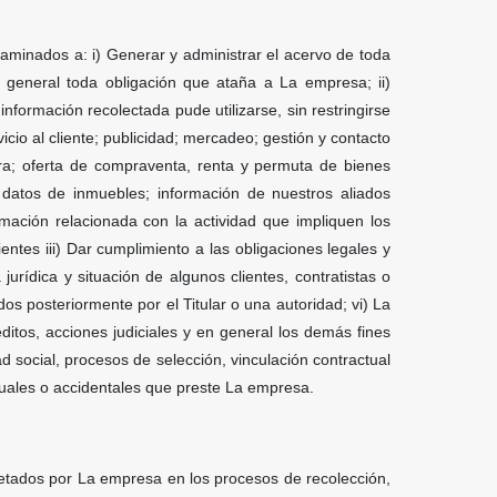
minados a: i) Generar y administrar el acervo de toda
en general toda obligación que ataña a La empresa; ii)
información recolectada pude utilizarse, sin restringirse
vicio al cliente; publicidad; mercadeo; gestión y contacto
tera; oferta de compraventa, renta y permuta de bienes
ir datos de inmuebles; información de nuestros aliados
ormación relacionada con la actividad que impliquen los
ientes iii) Dar cumplimiento a las obligaciones legales y
urídica y situación de algunos clientes, contratistas o
os posteriormente por el Titular o una autoridad; vi) La
itos, acciones judiciales y en general los demás fines
 social, procesos de selección, vinculación contractual
ituales o accidentales que preste La empresa.
petados por La empresa en los procesos de recolección,