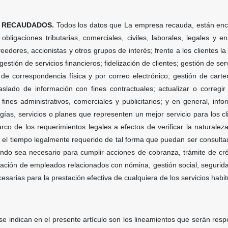
S RECAUDADOS.
Todos los datos que La empresa recauda, están enca
obligaciones tributarias, comerciales, civiles, laborales, legales y 
dores, accionistas y otros grupos de interés; frente a los clientes la 
stión de servicios financieros; fidelización de clientes; gestión de ser
 de correspondencia física y por correo electrónico; gestión de car
raslado de información con fines contractuales; actualizar o correg
 fines administrativos, comerciales y publicitarios; y en general, inf
ogías, servicios o planes que representen un mejor servicio para los cl
o de los requerimientos legales a efectos de verificar la naturaleza j
or el tiempo legalmente requerido de tal forma que puedan ser consultad
ndo sea necesario para cumplir acciones de cobranza, trámite de créd
mación de empleados relacionados con nómina, gestión social, seguridad
esarias para la prestación efectiva de cualquiera de los servicios hab
se indican en el presente artículo son los lineamientos que serán res