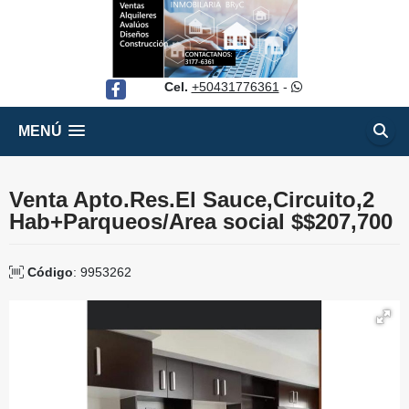
Cel.
+50431776361
-
Facebook
MENÚ
Venta Apto.Res.El Sauce,Circuito,2
Hab+Parqueos/Area social $$207,700
Código
: 9953262