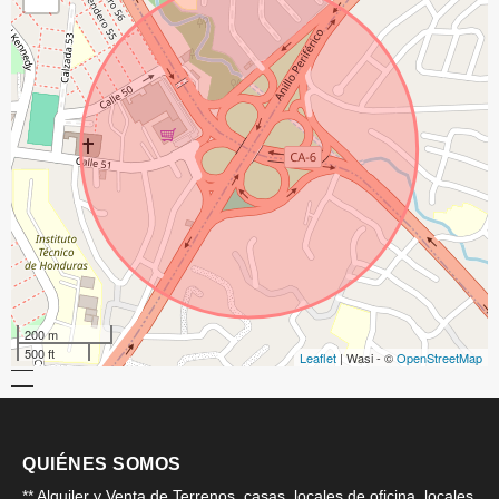
200 m
500 ft
Leaflet
| Wasi - ©
OpenStreetMap
QUIÉNES SOMOS
** Alquiler y Venta de Terrenos, casas, locales de oficina, locales