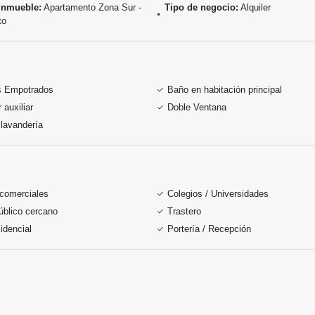
inmueble:
Apartamento Zona Sur -
Tipo de negocio:
Alquiler
to
s Empotrados
Baño en habitación principal
auxiliar
Doble Ventana
lavandería
 comerciales
Colegios / Universidades
úblico cercano
Trastero
idencial
Portería / Recepción