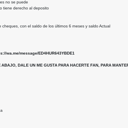
ntes no se puede
o tiene derecho al deposito
e cheques, con el saldo de los últimos 6 meses y saldo Actual
ttps://wa.me/message/ED4HUR643YBDE1
E ABAJO, DALE UN ME GUSTA PARA HACERTE FAN, PARA MAN
da