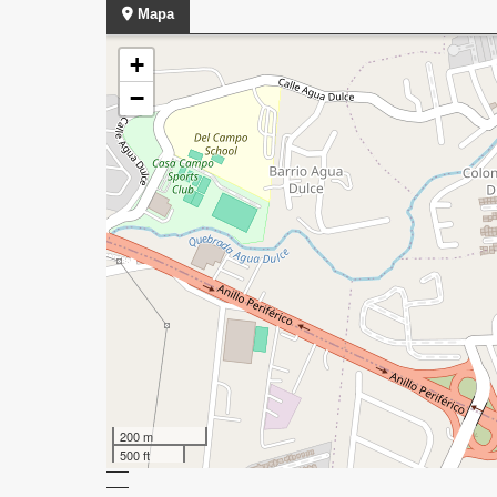
Mapa
+
−
200 m
500 ft