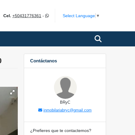
ok
Select Language
▼
Cel.
+50431776361
-
0
Contáctanos
BRyC
inmobilariabryc@gmail.com
¿Prefieres que te contactemos?