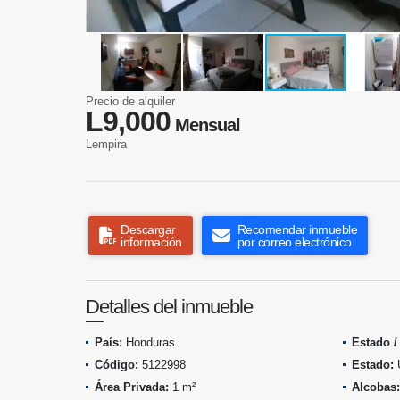
Precio de alquiler
L9,000
Mensual
Lempira
Descargar
Recomendar inmueble
información
por correo electrónico
Detalles del inmueble
País:
Honduras
Estado /
Código:
5122998
Estado:
Área Privada:
1 m²
Alcobas: