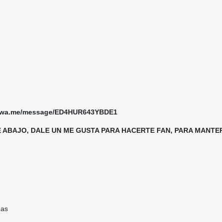
://wa.me/message/ED4HUR643YBDE1
E ABAJO, DALE UN ME GUSTA PARA HACERTE FAN, PARA MAN
ndas