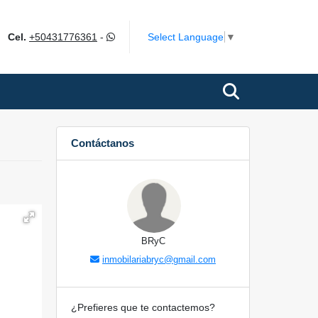
ok
Select Language
▼
Cel.
+50431776361
-
Contáctanos
BRyC
inmobilariabryc@gmail.com
¿Prefieres que te contactemos?