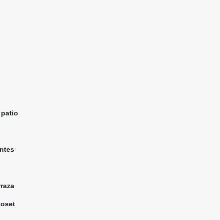
 patio
entes
rraza
loset