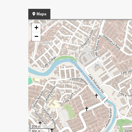
Mapa
+
−
200 m
500 ft