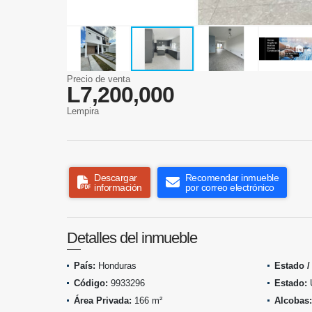
Precio de venta
L7,200,000
Lempira
Descargar
Recomendar inmueble
información
por correo electrónico
Detalles del inmueble
País:
Honduras
Estado /
Código:
9933296
Estado:
Área Privada:
166 m²
Alcobas: