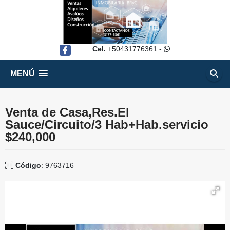
Cel.
+50431776361
-
Facebook
MENÚ
Venta de Casa,Res.El
Sauce/Circuito/3 Hab+Hab.servicio
$240,000
Código
: 9763716