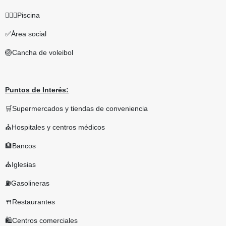
🏊🏼‍♀️Piscina
✅Área social
🏐Cancha de voleibol
Puntos de Interés:
🛒Supermercados y tiendas de conveniencia
⛪Hospitales y centros médicos
🏦Bancos
⛪Iglesias
⛽Gasolineras
🍴Restaurantes
🛍Centros comerciales