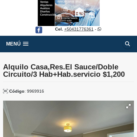
Cel.
+50431776361
-
Facebook
MENÚ
Alquilo Casa,Res.El Sauce/Doble
Circuito/3 Hab+Hab.servicio $1,200
Código
: 9969916