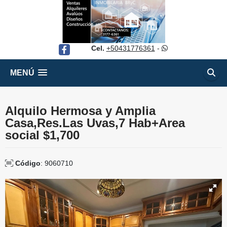
Cel.
+50431776361
-
Facebook
MENÚ
Alquilo Hermosa y Amplia
Casa,Res.Las Uvas,7 Hab+Area
social $1,700
Código
: 9060710