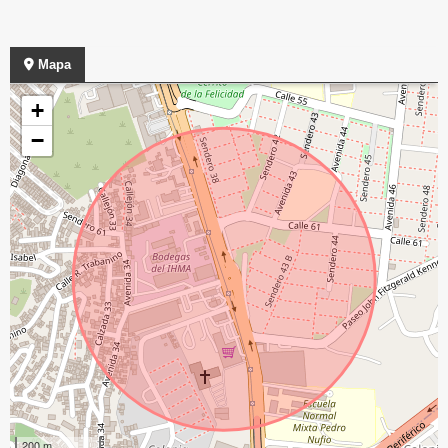
Mapa
+
−
200 m