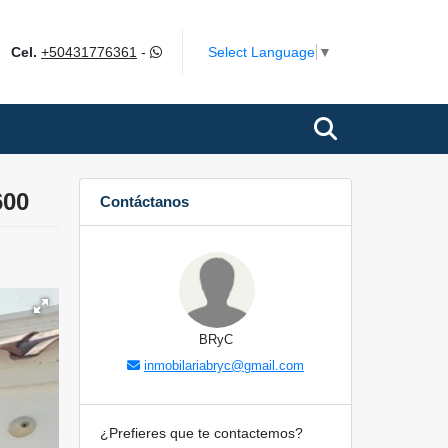
ok
Select Language
▼
Cel.
+50431776361
-
600
Contáctanos
BRyC
inmobilariabryc@gmail.com
¿Prefieres que te contactemos?