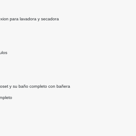
exion para lavadora y secadora
ulos
loset y su baño completo con bañera
ompleto