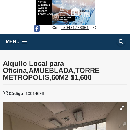
Cel.
+50431776361
-
Facebook
MENÚ
Alquilo Local para
Oficina,AMUEBLADA,TORRE
METROPOLIS,60M2 $1,600
Código
: 10014698