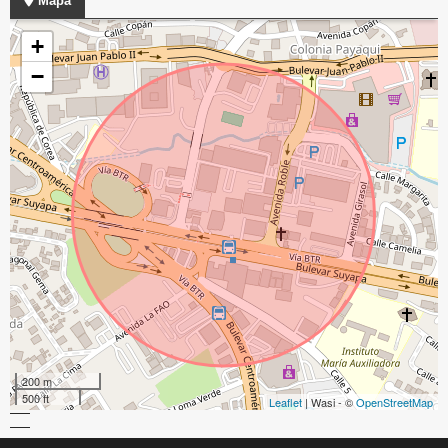
Mapa
+
−
200 m
500 ft
Leaflet
| Wasi - ©
OpenStreetMap