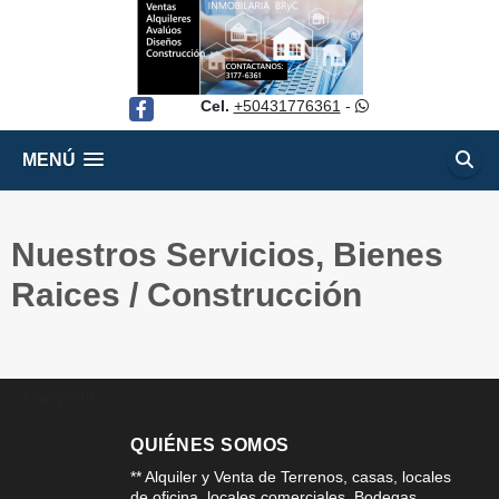
Cel.
+50431776361
-
Facebook
MENÚ
Nuestros Servicios, Bienes
Raices / Construcción
Compartir:
QUIÉNES SOMOS
** Alquiler y Venta de Terrenos, casas, locales
de oficina, locales comerciales, Bodegas,