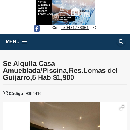
Cel.
+50431776361
-
Facebook
MENÚ
Se Alquila Casa
Amueblada/Piscina,Res.Lomas del
Guijarro,5 Hab $1,900
Código
: 9384416