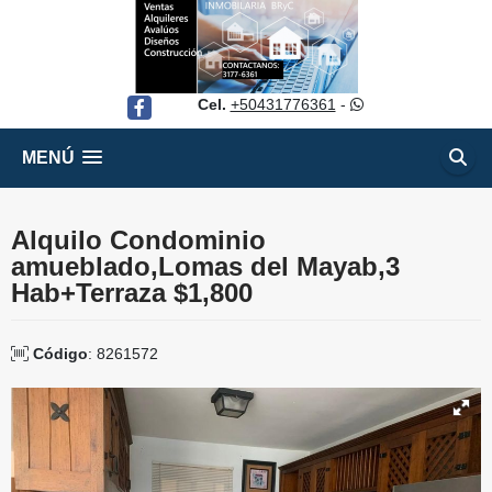
Cel.
+50431776361
-
Facebook
MENÚ
Alquilo Condominio
amueblado,Lomas del Mayab,3
Hab+Terraza $1,800
Código
: 8261572