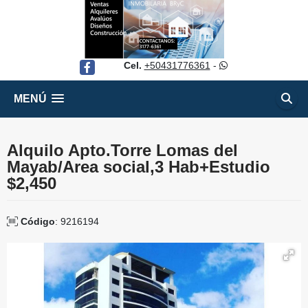
Cel.
+50431776361
-
Facebook
MENÚ
Alquilo Apto.Torre Lomas del
Mayab/Area social,3 Hab+Estudio
$2,450
Código
: 9216194