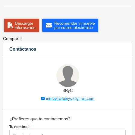
Descargar
Recomendar inmueble
información
por correo electrónico
Compartir
Contáctanos
BRyC
inmobilariabryc@gmail.com
¿Prefieres que te contactemos?
*
Tu nombre