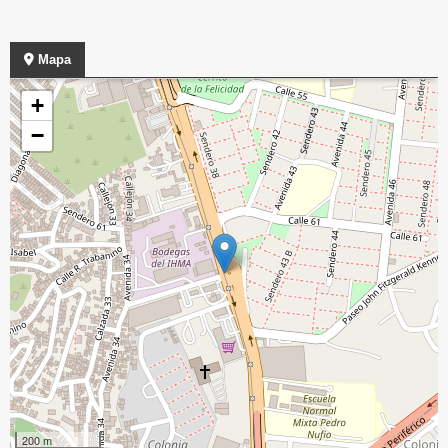
Mapa
+
−
200 m