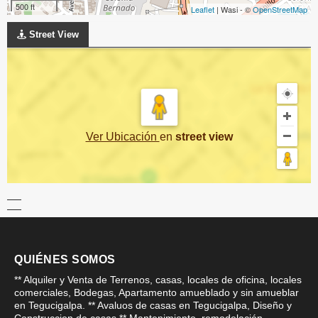
500 ft
Leaflet
| Wasi - ©
OpenStreetMap
Street View
Ver Ubicación
en
street view
QUIÉNES SOMOS
** Alquiler y Venta de Terrenos, casas, locales de oficina, locales
comerciales, Bodegas, Apartamento amueblado y sin amueblar
en Tegucigalpa. ** Avaluos de casas en Tegucigalpa, Diseño y
Construccion de casas ** Mantenimiento, remodelación,