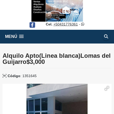
Cel.
+50431776361
-
Facebook
MENÚ
Alquilo Apto(Linea blanca)Lomas del
Guijarro$3,000
Código
: 1351645