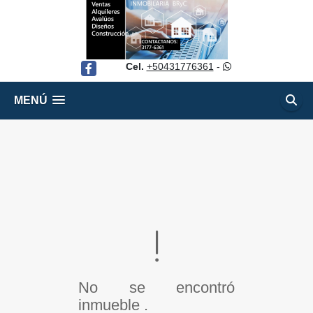
Cel.
+50431776361
-
Facebook
MENÚ
No se encontró
inmueble .