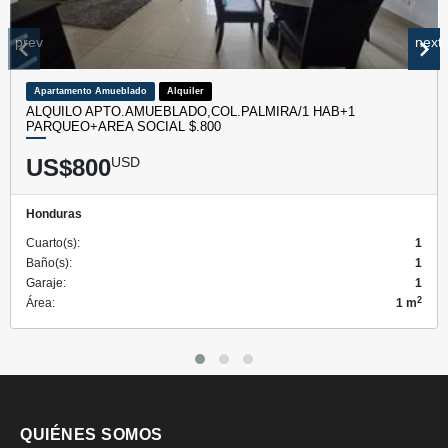
prev
next
Apartamento Amueblado
Alquiler
ALQUILO APTO.AMUEBLADO,COL.PALMIRA/1 HAB+1
PARQUEO+AREA SOCIAL $.800
US$800
USD
Honduras
Cuarto(s):
1
Baño(s):
1
Garaje:
1
2
Área:
1 m
QUIÉNES SOMOS