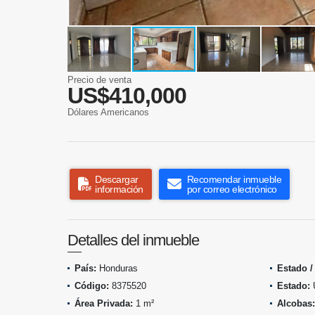
Precio de venta
US$410,000
Dólares Americanos
Descargar
Recomendar inmueble
información
por correo electrónico
Detalles del inmueble
País:
Honduras
Estado /
Código:
8375520
Estado:
Área Privada:
1 m²
Alcobas: