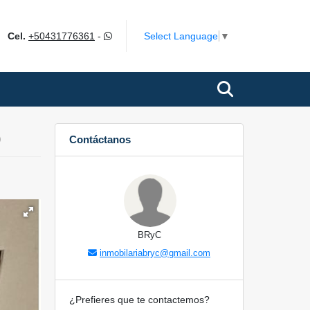
ok
Select Language
▼
Cel.
+50431776361
-
0
Contáctanos
BRyC
inmobilariabryc@gmail.com
¿Prefieres que te contactemos?