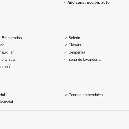
Año construcción:
2010
s Empotrados
Balcón
or
Clósets
auxiliar
Despensa
anorámica
Zona de lavandería
entana
ial
Centros comerciales
idencial