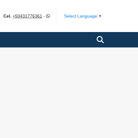
ok
Select Language
▼
Cel.
+50431776361
-