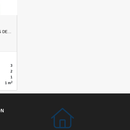
S DE…
3
2
1
2
1 m
ÓN