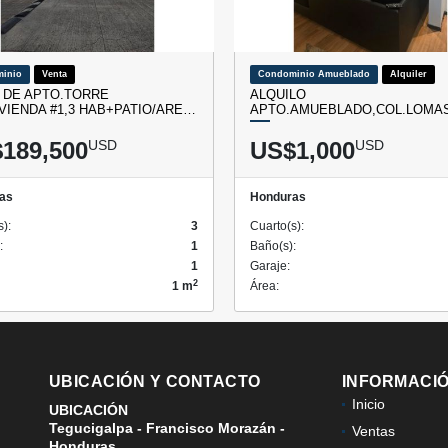
inio
Venta
Condominio Amueblado
Alquiler
 DE APTO.TORRE
ALQUILO
VIENDA #1,3 HAB+PATIO/ARE…
APTO.AMUEBLADO,COL.LOMA
189,500
USD
US$1,000
USD
as
Honduras
s):
3
Cuarto(s):
:
1
Baño(s):
1
Garaje:
2
1 m
Área:
UBICACIÓN Y CONTACTO
INFORMACI
Inicio
UBICACIÓN
Tegucigalpa - Francisco Morazán -
Ventas
Honduras