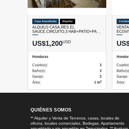
Casa Amueblada
Alquiler
Condom
ALQUILO CASA,RES.EL
VENTA
SAUCE,CIRCUITO,3 HAB+PATIO+PA…
ECOVI
US$1,200
USD
US$
Honduras
Hondur
Cuarto(s):
3
Cuarto(
Baño(s):
3
Baño(s)
Garaje:
3
Garaje:
2
Área:
1 m
Área:
QUIÉNES SOMOS
** Alquiler y Venta de Terrenos, casas, locales de
oficina, locales comerciales, Bodegas, Apartamento
amueblado y sin amueblar en Tegucigalpa. ** Avaluos