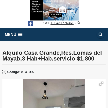
Cel.
+50431776361
-
Facebook
MENÚ
Alquilo Casa Grande,Res.Lomas del
Mayab,3 Hab+Hab.servicio $1,800
Código
: 8141097