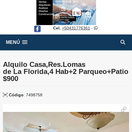
Cel.
+50431776361
-
Facebook
MENÚ
Alquilo Casa,Res.Lomas
de La Florida,4 Hab+2 Parqueo+Patio
$900
Código
: 7498758