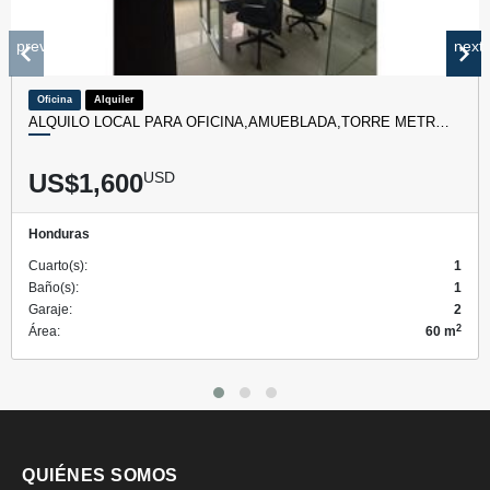
prev
next
Oficina
Alquiler
ALQUILO LOCAL PARA OFICINA,AMUEBLADA,TORRE METR…
US$1,600
USD
Honduras
Cuarto(s):
1
Baño(s):
1
Garaje:
2
2
Área:
60 m
QUIÉNES SOMOS