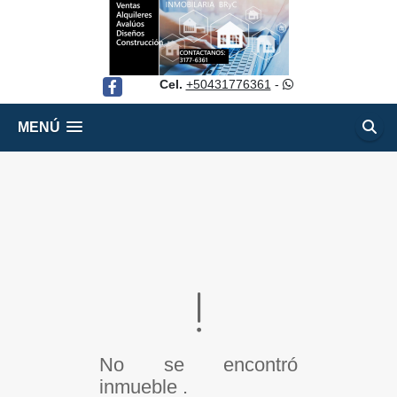
Cel.
+50431776361
-
Facebook
MENÚ
No se encontró
inmueble .