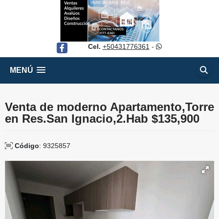
Cel.
+50431776361
-
Facebook
MENÚ
Venta de moderno Apartamento,Torre
en Res.San Ignacio,2.Hab $135,900
Código
: 9325857