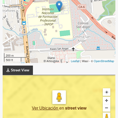
200 m
500 ft
Leaflet
| Wasi - ©
OpenStreetMap
Street View
Ver Ubicación
en
street view