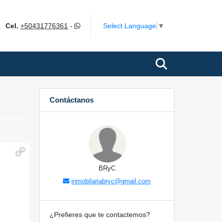
ok
Select Language
▼
Cel.
+50431776361
-
Contáctanos
BRyC
inmobilariabryc@gmail.com
¿Prefieres que te contactemos?