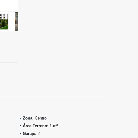
Zona:
Centro
Área Terreno:
1 m²
Garaje:
2