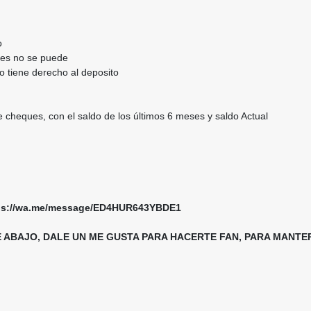
o
ntes no se puede
o tiene derecho al deposito
e cheques, con el saldo de los últimos 6 meses y saldo Actual
ttps://wa.me/message/ED4HUR643YBDE1
E ABAJO, DALE UN ME GUSTA PARA HACERTE FAN, PARA MAN