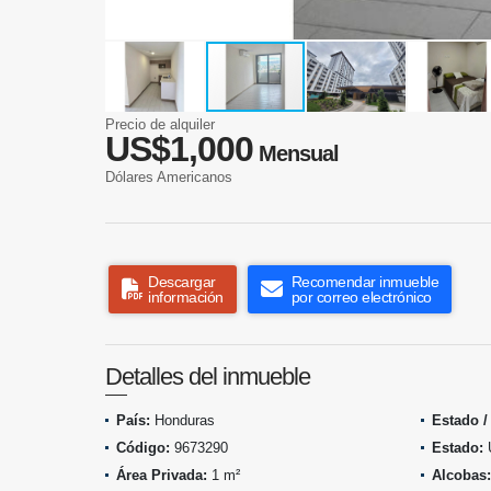
Precio de alquiler
US$1,000
Mensual
Dólares Americanos
Descargar
Recomendar inmueble
información
por correo electrónico
Detalles del inmueble
País:
Honduras
Estado /
Código:
9673290
Estado:
Área Privada:
1 m²
Alcobas: