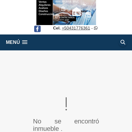
Cel.
+50431776361
-
Facebook
MENÚ
No se encontró
inmueble .