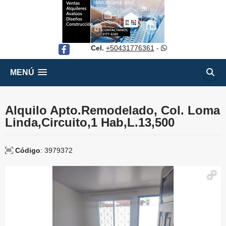
Cel.
+50431776361
-
Facebook
MENÚ
Alquilo Apto.Remodelado, Col. Loma
Linda,Circuito,1 Hab,L.13,500
Código
: 3979372