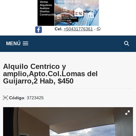
Cel.
+50431776361
-
Facebook
MENÚ
Alquilo Centrico y
amplio,Apto.Col.Lomas del
Guijarro,2 Hab, $450
Código
: 3723425