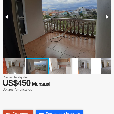
Precio de alquiler
US$450
Mensual
Dólares Americanos
Descargar
Recomendar inmueble