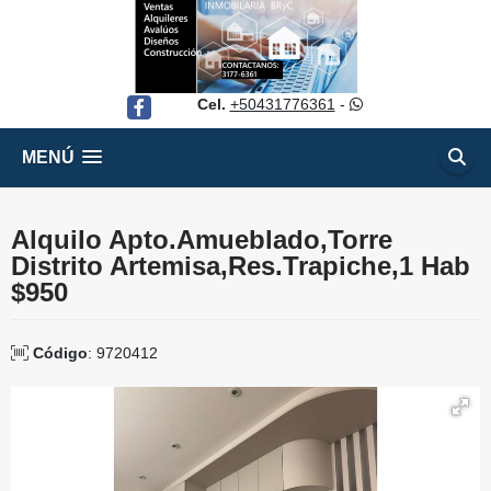
Cel.
+50431776361
-
Facebook
MENÚ
Alquilo Apto.Amueblado,Torre
Distrito Artemisa,Res.Trapiche,1 Hab
$950
Código
: 9720412