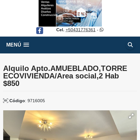
Cel.
+50431776361
-
Facebook
MENÚ
Alquilo Apto.AMUEBLADO,TORRE
ECOVIVIENDA/Area social,2 Hab
$850
Código
: 9716005