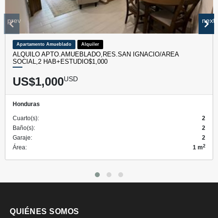
prev
next
Apartamento Amueblado
Alquiler
ALQUILO APTO.AMUEBLADO,RES.SAN IGNACIO/AREA
SOCIAL,2 HAB+ESTUDIO$1,000
US$1,000
USD
Honduras
Cuarto(s):
2
Baño(s):
2
Garaje:
2
2
Área:
1 m
QUIÉNES SOMOS