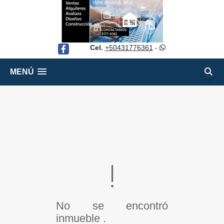
Cel.
+50431776361
-
Facebook
MENÚ
No se encontró
inmueble .