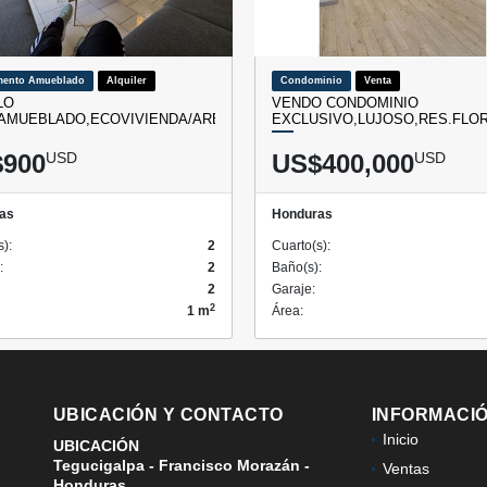
mento Amueblado
Alquiler
Condominio
Venta
LO
VENDO CONDOMINIO
AMUEBLADO,ECOVIVIENDA/AREA…
EXCLUSIVO,LUJOSO,RES.FLO
900
USD
US$400,000
USD
as
Honduras
s):
2
Cuarto(s):
:
2
Baño(s):
2
Garaje:
2
1 m
Área:
UBICACIÓN Y CONTACTO
INFORMACI
Inicio
UBICACIÓN
Tegucigalpa - Francisco Morazán -
Ventas
Honduras