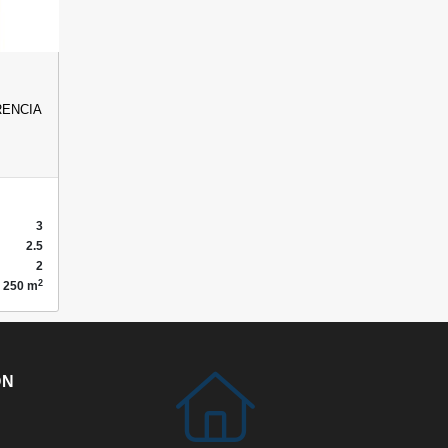
RENCIA…
3
2.5
2
2
250 m
ÓN