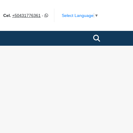
ok
Select Language
▼
Cel.
+50431776361
-