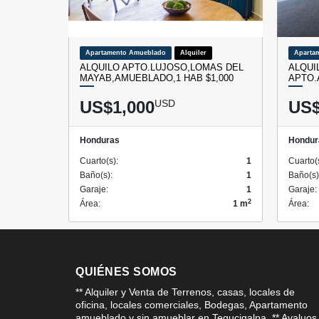
Apartamento Amueblado
Alquiler
Aparta
ALQUILO APTO.LUJOSO,LOMAS DEL
ALQUI
MAYAB,AMUEBLADO,1 HAB $1,000
APTO.
US$1,000
USD
US$
Honduras
Hondur
Cuarto(s):
1
Cuarto(
Baño(s):
1
Baño(s)
Garaje:
1
Garaje:
2
Área:
1 m
Área:
QUIÉNES SOMOS
** Alquiler y Venta de Terrenos, casas, locales de
oficina, locales comerciales, Bodegas, Apartamento
amueblado y sin amueblar en Tegucigalpa. ** Avaluos