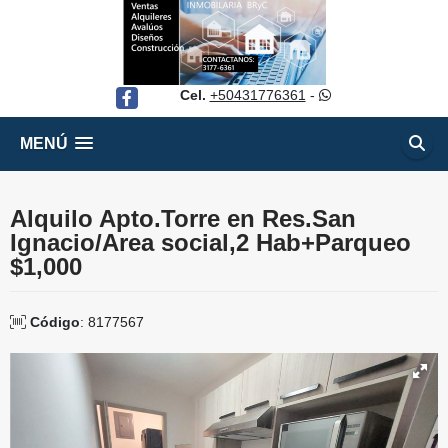
Cel.
+50431776361
-
Facebook
MENÚ
Alquilo Apto.Torre en Res.San
Ignacio/Area social,2 Hab+Parqueo
$1,000
Código
: 8177567