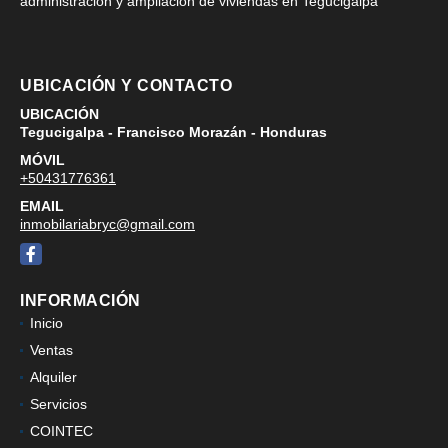
administracion y ampliacion de viviendas en Tegucigalpa
UBICACIÓN Y CONTACTO
UBICACIÓN
Tegucigalpa - Francisco Morazán - Honduras
MÓVIL
+50431776361
EMAIL
inmobilariabryc@gmail.com
Facebook
INFORMACIÓN
Inicio
Ventas
Alquiler
Servicios
COINTEC