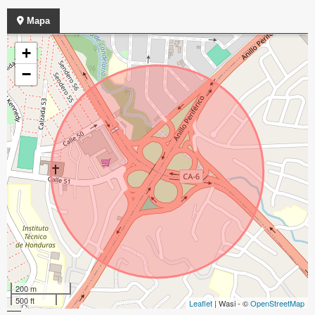
Mapa
+
−
200 m
500 ft
Leaflet
| Wasi - ©
OpenStreetMap