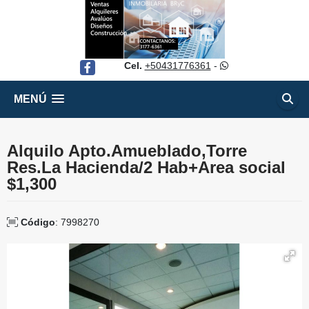
Cel.
+50431776361
-
Facebook
MENÚ
Alquilo Apto.Amueblado,Torre
Res.La Hacienda/2 Hab+Area social
$1,300
Código
: 7998270