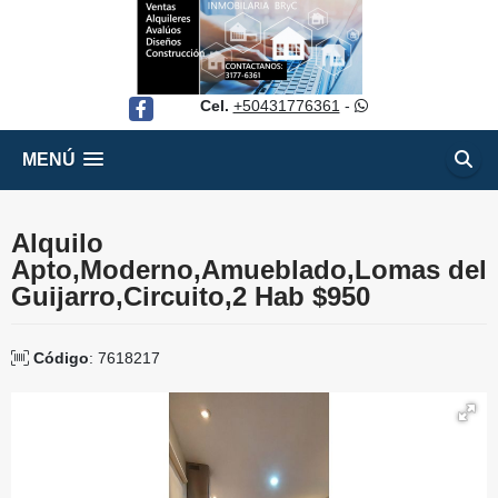
Cel.
+50431776361
-
Facebook
MENÚ
Alquilo
Apto,Moderno,Amueblado,Lomas del
Guijarro,Circuito,2 Hab $950
Código
: 7618217