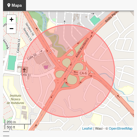
Mapa
+
−
200 m
500 ft
Leaflet
| Wasi - ©
OpenStreetMap