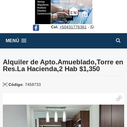
Cel.
+50431776361
-
Facebook
MENÚ
Alquiler de Apto.Amueblado,Torre en
Res.La Hacienda,2 Hab $1,350
Código
: 7458733