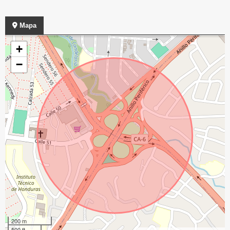
Mapa
+
−
200 m
500 ft