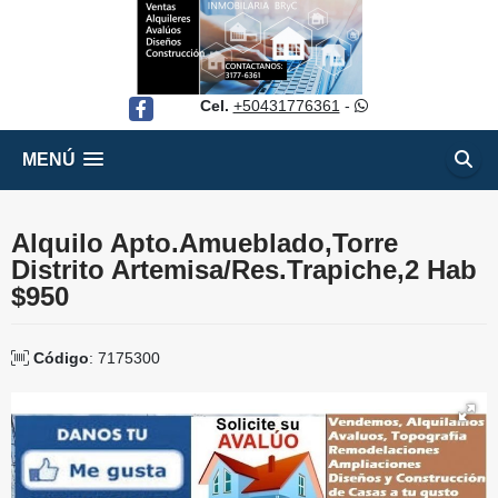
Cel.
+50431776361
-
Facebook
MENÚ
Alquilo Apto.Amueblado,Torre
Distrito Artemisa/Res.Trapiche,2 Hab
$950
Código
: 7175300