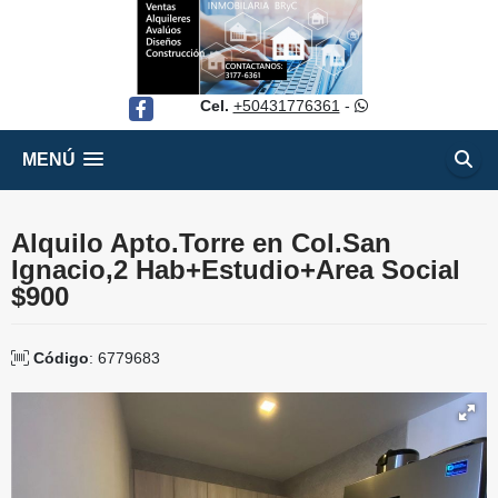
Cel.
+50431776361
-
Facebook
MENÚ
Alquilo Apto.Torre en Col.San
Ignacio,2 Hab+Estudio+Area Social
$900
Código
: 6779683