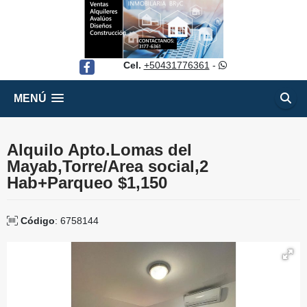
Cel.
+50431776361
-
Facebook
MENÚ
Alquilo Apto.Lomas del
Mayab,Torre/Area social,2
Hab+Parqueo $1,150
Código
: 6758144