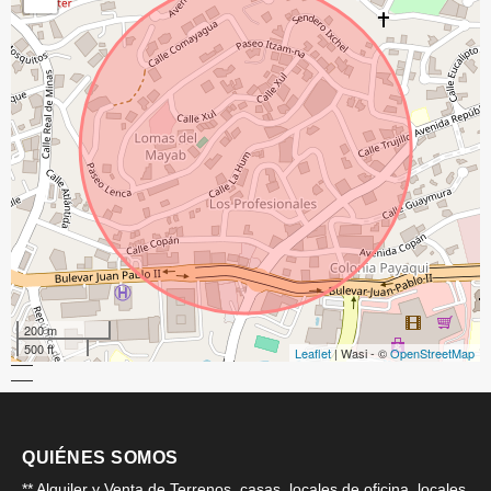
200 m
500 ft
Leaflet
| Wasi - ©
OpenStreetMap
QUIÉNES SOMOS
** Alquiler y Venta de Terrenos, casas, locales de oficina, locales