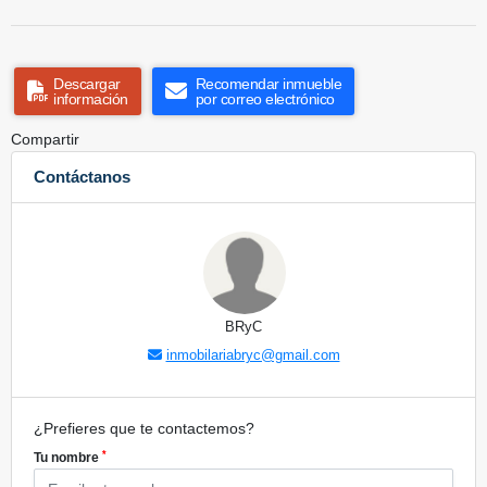
Descargar
Recomendar inmueble
información
por correo electrónico
Compartir
Contáctanos
BRyC
inmobilariabryc@gmail.com
¿Prefieres que te contactemos?
*
Tu nombre