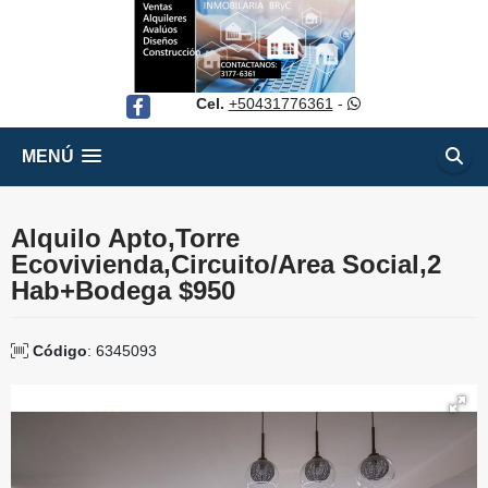
Cel.
+50431776361
-
Facebook
MENÚ
Alquilo Apto,Torre
Ecovivienda,Circuito/Area Social,2
Hab+Bodega $950
Código
: 6345093