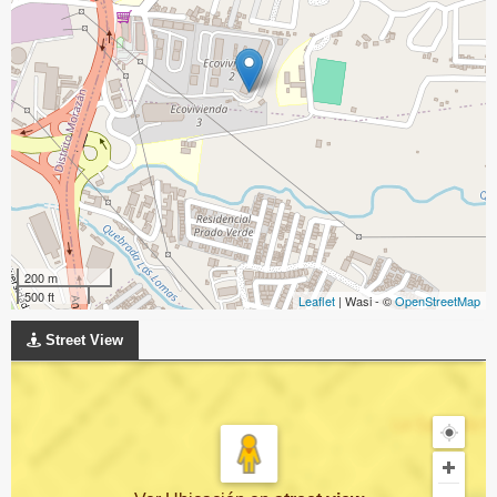
200 m
500 ft
Leaflet
| Wasi - ©
OpenStreetMap
Street View