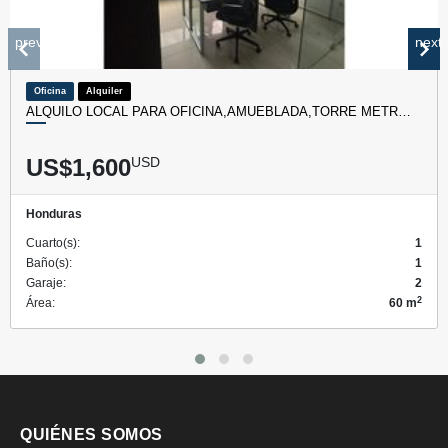
prev
next
Oficina
Alquiler
ALQUILO LOCAL PARA OFICINA,AMUEBLADA,TORRE METR…
US$1,600
USD
Honduras
Cuarto(s):
1
Baño(s):
1
Garaje:
2
2
Área:
60 m
QUIÉNES SOMOS