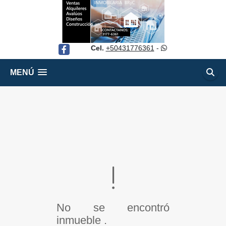
Cel.
+50431776361
-
Facebook
MENÚ
No se encontró
inmueble .