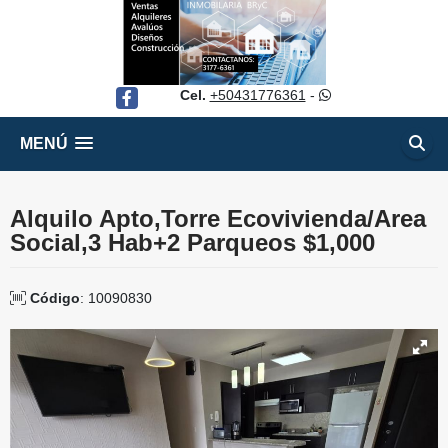
Cel.
+50431776361
-
Facebook
MENÚ
Alquilo Apto,Torre Ecovivienda/Area
Social,3 Hab+2 Parqueos $1,000
Código
: 10090830