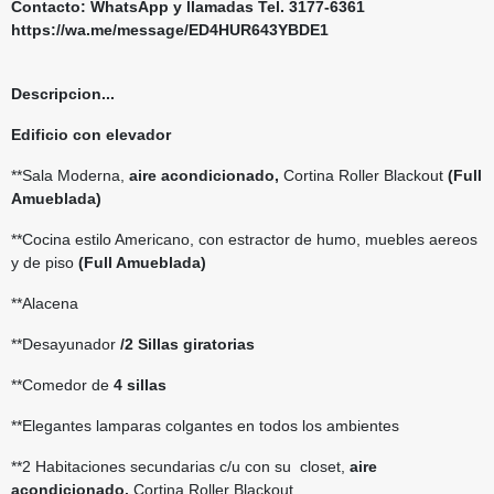
Contacto: WhatsApp y llamadas Tel. 3177-6361
https://wa.me/message/ED4HUR643YBDE1
Descripcion...
Edificio con elevador
**Sala Moderna,
aire acondicionado,
Cortina Roller Blackout
(Full
Amueblada)
**Cocina estilo Americano, con estractor de humo, muebles aereos
y de piso
(Full Amueblada)
**Alacena
**Desayunador
/2 Sillas giratorias
**Comedor de
4 sillas
**Elegantes lamparas colgantes en todos los ambientes
**2 Habitaciones secundarias c/u con su closet,
aire
acondicionado,
C
ortina Roller Blackout,