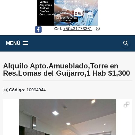
Cel.
+50431776361
-
Facebook
MENÚ
Alquilo Apto.Amueblado,Torre en
Res.Lomas del Guijarro,1 Hab $1,300
Código
: 10064944