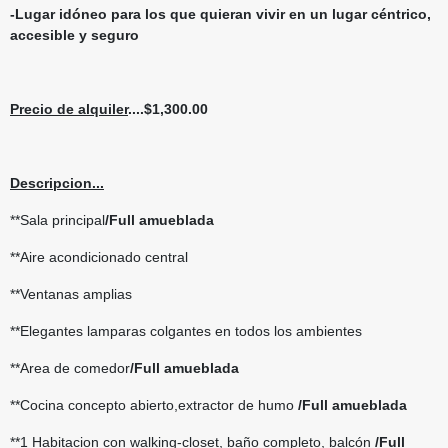
-Lugar idóneo para los que quieran vivir en un lugar céntrico,
accesible y seguro
Precio de alquiler
....$1,300.00
Descripcion...
**Sala principal
/Full amueblada
**Aire acondicionado central
**Ventanas amplias
**Elegantes lamparas colgantes en todos los ambientes
**Area de comedor
/Full amueblada
**Cocina concepto abierto,extractor de humo
/Full amueblada
**1 Habitacion con walking-closet, baño completo, balcón
/Full