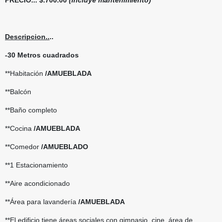
Descripcion..
..
-30 Metros cuadrados
**Habitación
/AMUEBLADA
**Balcón
**Baño completo
**Cocina
/AMUEBLADA
**Comedor
/AMUEBLADO
**1 Estacionamiento
**Aire acondicionado
**Área para lavandería
/AMUEBLADA
**El edificio tiene áreas sociales con gimnasio, cine, área de