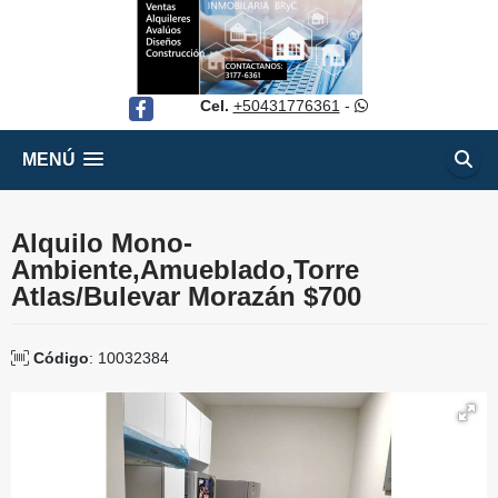
Cel.
+50431776361
-
Facebook
MENÚ
Alquilo Mono-
Ambiente,Amueblado,Torre
Atlas/Bulevar Morazán $700
Código
: 10032384