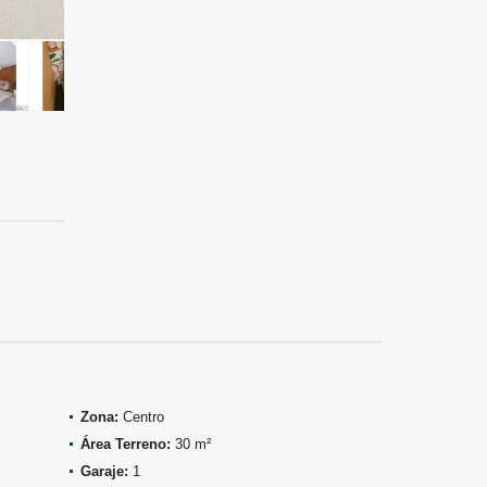
Zona:
Centro
Área Terreno:
30 m²
Garaje:
1