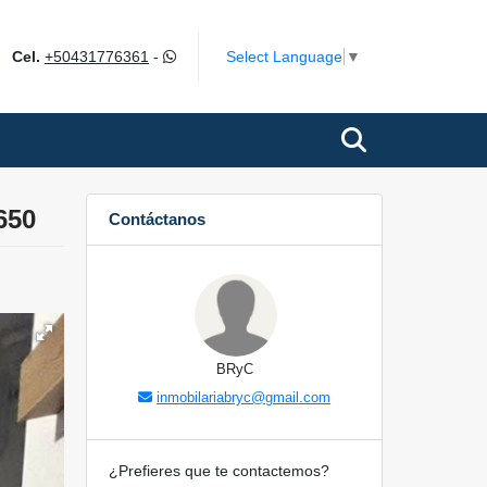
ok
Select Language
▼
Cel.
+50431776361
-
650
Contáctanos
BRyC
inmobilariabryc@gmail.com
¿Prefieres que te contactemos?