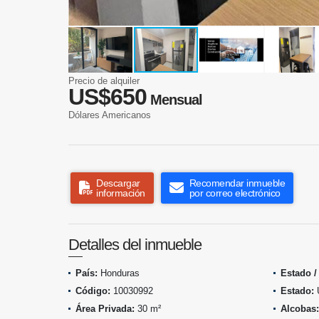
Precio de alquiler
US$650
Mensual
Dólares Americanos
Descargar
Recomendar inmueble
información
por correo electrónico
Detalles del inmueble
País:
Honduras
Estado /
Código:
10030992
Estado:
Área Privada:
30 m²
Alcobas: