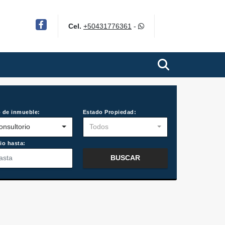
Facebook
Cel.
+50431776361
-
 de inmueble:
Estado Propiedad:
onsultorio
Todos
io hasta:
BUSCAR