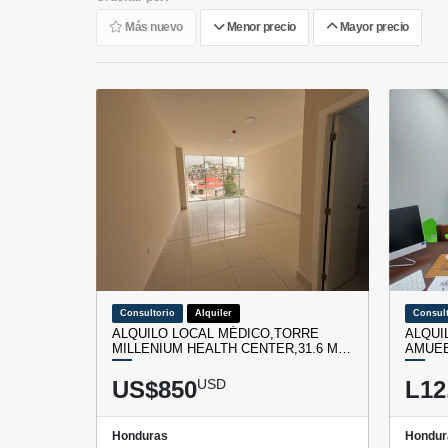
Más nuevo
Menor precio
Mayor precio
Consultorio
Alquiler
Consult
ALQUILO LOCAL MÉDICO,TORRE
ALQUI
MILLENIUM HEALTH CENTER,31.6 M…
AMUEB
US$850
USD
L12
Honduras
Hondur