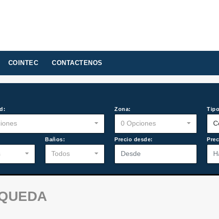
COINTEC
CONTACTENOS
d:
Zona:
Tipo
iones
0 Opciones
C
:
Baños:
Precio desde:
Prec
s
Todos
SQUEDA