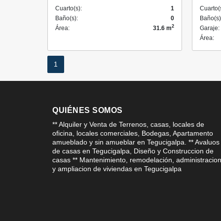
Cuarto(s):
1
Cuarto(
Baño(s):
0
Baño(s)
2
Área:
31.6 m
Garaje:
Área:
1
QUIÉNES SOMOS
** Alquiler y Venta de Terrenos, casas, locales de
oficina, locales comerciales, Bodegas, Apartamento
amueblado y sin amueblar en Tegucigalpa. ** Avaluos
de casas en Tegucigalpa, Diseño y Construccion de
casas ** Mantenimiento, remodelación, administracio
y ampliacion de viviendas en Tegucigalpa