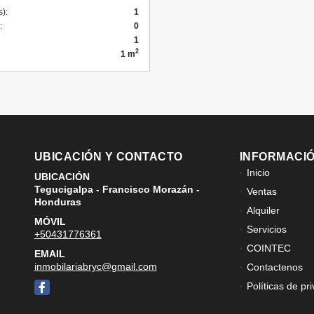
s):
1
:
0
1
2
1 m
UBICACIÓN Y CONTACTO
INFORMACI
Inicio
UBICACIÓN
Tegucigalpa - Francisco Morazán -
Ventas
Honduras
Alquiler
MÓVIL
n
Servicios
+50431776361
COINTEC
EMAIL
inmobilariabryc@gmail.com
Contactenos
Políticas de pr
Facebook