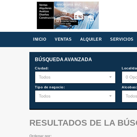
INICIO
VENTAS
ALQUILER
SERVICIOS
BÚSQUEDA AVANZADA
Ciudad:
Localida
Todos
0 Opc
Tipo de negocio:
Alcobas
Todos
Todo
RESULTADOS DE LA BÚ
Ordenar por: