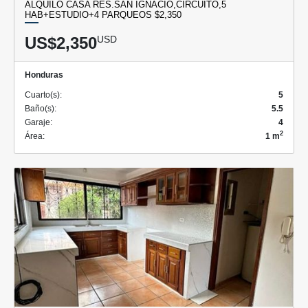
ALQUILO CASA RES.SAN IGNACIO,CIRCUITO,5
HAB+ESTUDIO+4 PARQUEOS $2,350
US$2,350
USD
Honduras
Cuarto(s):
5
Baño(s):
5.5
Garaje:
4
2
Área:
1 m