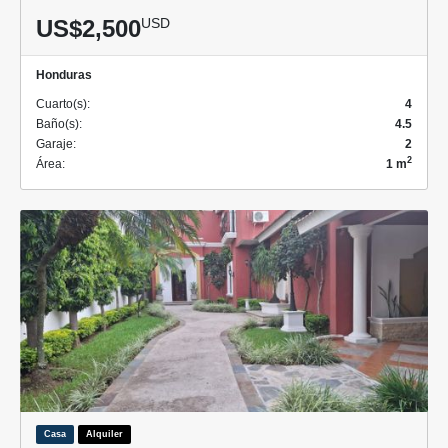
US$2,500
USD
Honduras
Cuarto(s):
4
Baño(s):
4.5
Garaje:
2
2
Área:
1 m
Casa
Alquiler