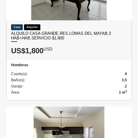
Casa
Alquiler
ALQUILO CASA GRANDE,RES.LOMAS DEL MAYAB,3
HAB+HAB.SERVICIO $1,800
US$1,800
USD
Honduras
Cuarto(s):
4
Baño(s):
3.5
Garaje:
2
2
Área:
1 m