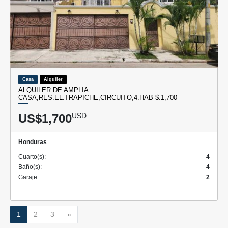
Casa
Alquiler
ALQUILER DE AMPLIA
CASA,RES.EL.TRAPICHE,CIRCUITO,4.HAB $.1,700
US$1,700
USD
Honduras
Cuarto(s):
4
Baño(s):
4
Garaje:
2
Siguiente
1
2
3
»