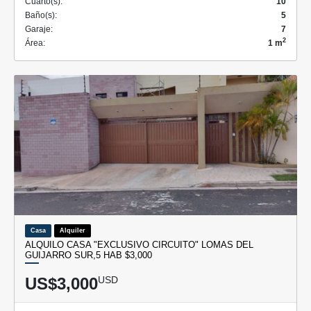
Cuarto(s):
10
Baño(s):
5
Garaje:
7
2
Área:
1 m
Casa
Alquiler
ALQUILO CASA "EXCLUSIVO CIRCUITO" LOMAS DEL
GUIJARRO SUR,5 HAB $3,000
US$3,000
USD