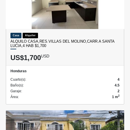
Casa
Alquiler
ALQUILO CASA,RES.VILLAS DEL MOLINO,CARR.A SANTA
LUCIA,4 HAB $1,700
US$1,700
USD
Honduras
Cuarto(s):
4
Baño(s):
4.5
Garaje:
2
2
Área:
1 m