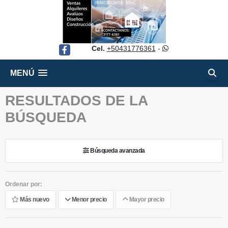
Cel.
+50431776361
-
Facebook
MENÚ
RESULTADOS DE LA
BÚSQUEDA
Búsqueda avanzada
Ordenar por:
Más nuevo
Menor precio
Mayor precio