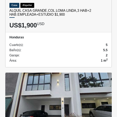
Casa
Alquiler
ALQUIL CASA GRANDE,COL.LOMA LINDA,3 HAB+2
HAB.EMPLEADA+ESTUDIO $1,900
US$1,900
USD
Honduras
Cuarto(s):
5
Baño(s):
5.5
Garaje:
2
2
Área:
1 m