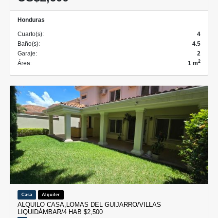
Honduras
Cuarto(s):
4
Baño(s):
4.5
Garaje:
2
2
Área:
1 m
Casa
Alquiler
ALQUILO CASA,LOMAS DEL GUIJARRO/VILLAS
LIQUIDÁMBAR/4 HAB $2,500