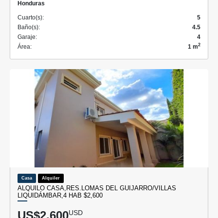
Honduras
Cuarto(s):
5
Baño(s):
4.5
Garaje:
4
2
Área:
1 m
Casa
Alquiler
ALQUILO CASA,RES.LOMAS DEL GUIJARRO/VILLAS
LIQUIDÁMBAR,4 HAB $2,600
US$2,600
USD