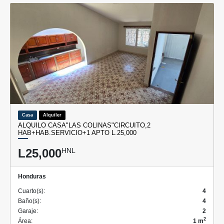
Casa
Alquiler
ALQUILO CASA"LAS COLINAS"CIRCUITO,2
HAB+HAB.SERVICIO+1 APTO L.25,000
L25,000
HNL
Honduras
Cuarto(s):
4
Baño(s):
4
Garaje:
2
2
Área:
1 m