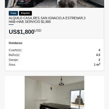
Casa
Alquiler
ALQUILO CASA,RES.SAN IGNACIO,A ESTRENAR,3
HAB+HAB.SERVICIO $1,800
US$1,800
USD
Honduras
Cuarto(s):
4
Baño(s):
4.5
Garaje:
2
2
Área:
1 m