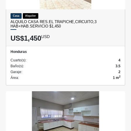
Casa
Alquiler
ALQUILO CASA RES.EL TRAPICHE,CIRCUITO,3
HAB+HAB.SERVICIO $1,450
US$1,450
USD
Honduras
Cuarto(s):
4
Baño(s):
3.5
Garaje:
2
2
Área:
1 m