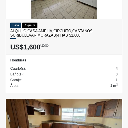
Casa
Alquiler
ALQUILO CASA AMPLIA,CIRCUITO,CASTAÑOS
SUR(BULEVAR MORAZAB)4 HAB $1,600
US$1,600
USD
Honduras
Cuarto(s):
4
Baño(s):
3
Garaje:
1
2
Área:
1 m