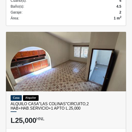
Cuarto(s):
4
Baño(s):
4.5
Garaje:
2
2
Área:
1 m
Casa
Alquiler
ALQUILO CASA"LAS COLINAS"CIRCUITO,2
HAB+HAB.SERVICIO+1 APTO L.25,000
L25,000
HNL