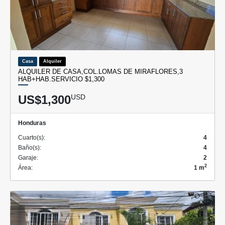
Casa
Alquiler
ALQUILER DE CASA,COL.LOMAS DE MIRAFLORES,3
HAB+HAB.SERVICIO $1,300
US$1,300
USD
Honduras
Cuarto(s):
4
Baño(s):
4
Garaje:
2
2
Área:
1 m