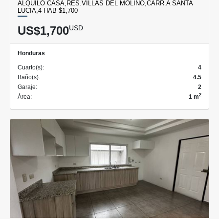
ALQUILO CASA,RES.VILLAS DEL MOLINO,CARR.A SANTA
LUCIA,4 HAB $1,700
US$1,700
USD
Honduras
Cuarto(s):
4
Baño(s):
4.5
Garaje:
2
2
Área:
1 m