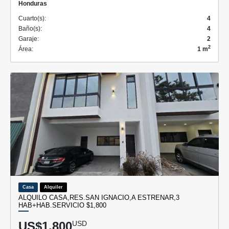
Honduras
Cuarto(s):
4
Baño(s):
4
Garaje:
2
2
Área:
1 m
Casa
Alquiler
ALQUILO CASA,RES.SAN IGNACIO,A ESTRENAR,3
HAB+HAB.SERVICIO $1,800
US$1,800
USD