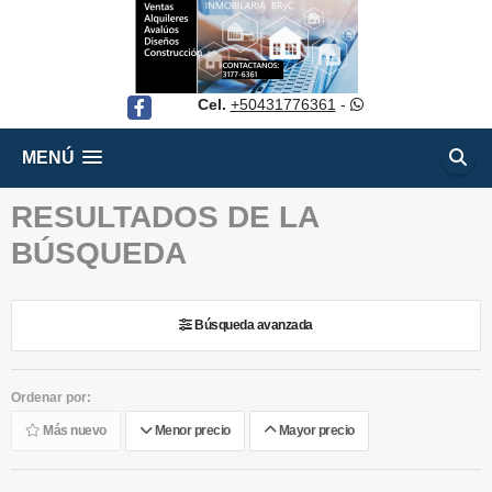
Cel.
+50431776361
-
Facebook
MENÚ
RESULTADOS DE LA
BÚSQUEDA
Búsqueda avanzada
Ordenar por:
Más nuevo
Menor precio
Mayor precio