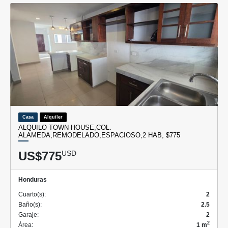
Casa
Alquiler
ALQUILO TOWN-HOUSE,COL.
ALAMEDA,REMODELADO,ESPACIOSO,2 HAB, $775
US$775
USD
Honduras
Cuarto(s):
2
Baño(s):
2.5
Garaje:
2
2
Área:
1 m