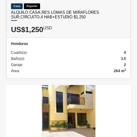
Casa
Alquiler
ALQUILO CASA,RES.LOMAS DE MIRAFLORES
SUR,CIRCUITO,4 HAB+ESTUDIO $1,250
US$1,250
USD
Honduras
Cuarto(s):
4
Baño(s):
3.5
Garaje:
2
2
Área:
264 m