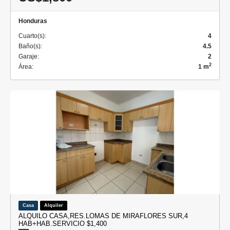
Honduras
Cuarto(s):
4
Baño(s):
4.5
Garaje:
2
2
Área:
1 m
Casa
Alquiler
ALQUILO CASA,RES.LOMAS DE MIRAFLORES SUR,4
HAB+HAB.SERVICIO $1,400