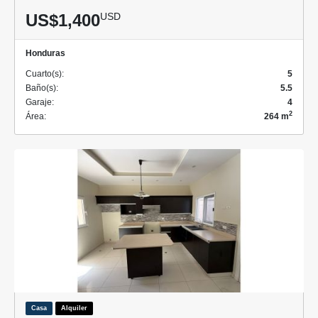
US$1,400
USD
Honduras
Cuarto(s):
5
Baño(s):
5.5
Garaje:
4
2
Área:
264 m
Casa
Alquiler