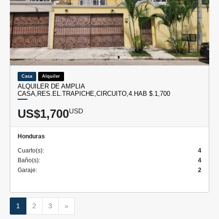
Casa
Alquiler
ALQUILER DE AMPLIA
CASA,RES.EL.TRAPICHE,CIRCUITO,4.HAB $.1,700
US$1,700
USD
Honduras
Cuarto(s):
4
Baño(s):
4
Garaje:
2
Siguiente
1
2
3
»